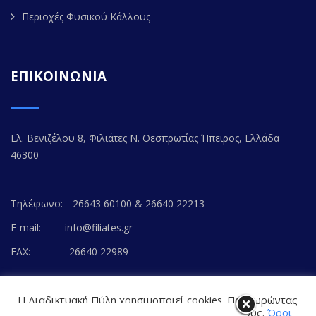
Περιοχές Φυσικού Κάλλους
ΕΠΙΚΟΙΝΩΝΙΑ
Ελ. Βενιζέλου 8, Φιλιάτες Ν. Θεσπρωτίας Ήπειρος, Ελλάδα
46300
Τηλέφωνο:
26643 60100 & 26640 22213
E-mail:
info@filiates.gr
FAX:
26640 22989
Η Διαδικτυακή Πύλη χρησιμοποιεί cookies. Προχωρώντας
στο περιεχόμενο, συναινείτε με την αποδοχή τους.
Όροι