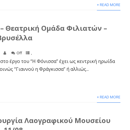
+ READ MORE
– Θεατρική Ομάδα Φιλιατών –
 Βρυσέλλα
Off
,
στο έργο του “Η Φόνισσα” έχει ως κεντρική ηρωίδα
οινώς “Γιαννού η Φράγκισσα” ή αλλιώς...
+ READ MORE
ουργία Λαογραφικού Μουσείου
– 11/08