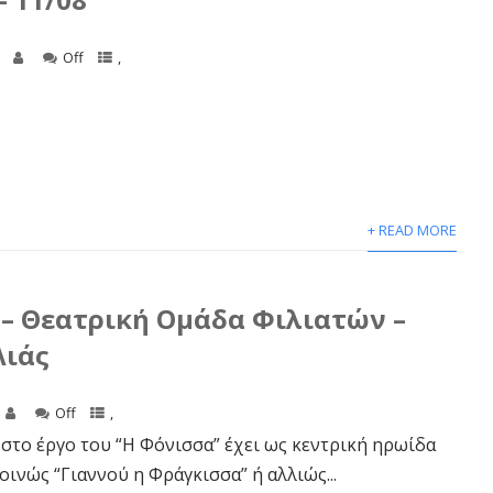
Off
,
+ READ MORE
– Θεατρική Ομάδα Φιλιατών –
Λιάς
Off
,
στο έργο του “Η Φόνισσα” έχει ως κεντρική ηρωίδα
οινώς “Γιαννού η Φράγκισσα” ή αλλιώς...