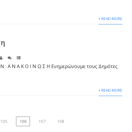
+ READ MORE
ση
Α Ν Α Κ Ο Ι Ν Ω Σ Η Ενημερώνουμε τους Δημότες
+ READ MORE
105
106
107
108