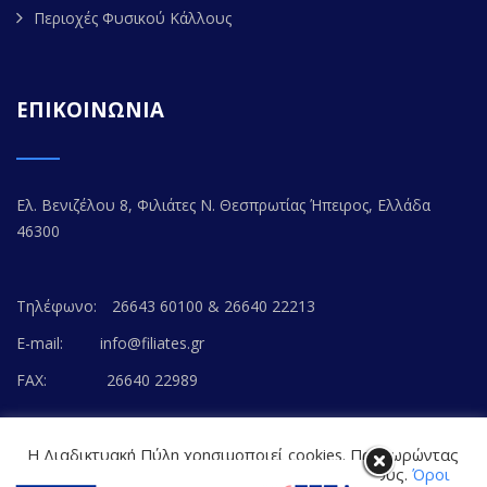
Περιοχές Φυσικού Κάλλους
ΕΠΙΚΟΙΝΩΝΙΑ
Ελ. Βενιζέλου 8, Φιλιάτες Ν. Θεσπρωτίας Ήπειρος, Ελλάδα
46300
Τηλέφωνο:
26643 60100 & 26640 22213
E-mail:
info@filiates.gr
FAX:
26640 22989
Η Διαδικτυακή Πύλη χρησιμοποιεί cookies. Προχωρώντας
στο περιεχόμενο, συναινείτε με την αποδοχή τους.
Όροι