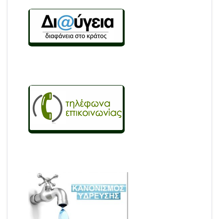
άρθρων