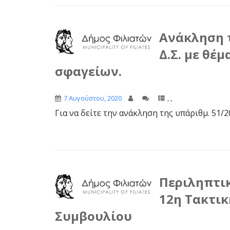
Ανάκληση τ
Δ.Σ. με θέ
σφαγείων.
7 Αυγούστου, 2020
,
,
Για να δείτε την ανάκληση της υπ΄αριθμ. 51/
Περιληπτικ
12η Τακτικ
Συμβουλίου