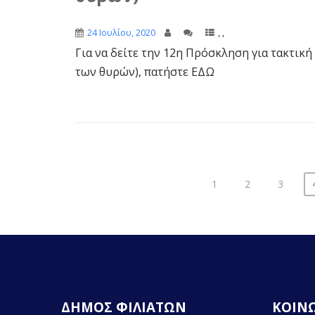
24 Ιουλίου, 2020
,
,
Για να δείτε την 12η Πρόσκληση για τακτι
των θυρών), πατήστε ΕΔΩ
1
2
3
Σ
ε
λ
ι
δ
ΔΗΜΟΣ ΦΙΛΙΑΤΩΝ
ΚΟΙΝΩ