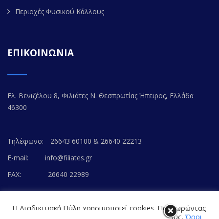
Περιοχές Φυσικού Κάλλους
ΕΠΙΚΟΙΝΩΝΙΑ
Ελ. Βενιζέλου 8, Φιλιάτες Ν. Θεσπρωτίας Ήπειρος, Ελλάδα
46300
Τηλέφωνο:
26643 60100 & 26640 22213
E-mail:
info@filiates.gr
FAX:
26640 22989
Η Διαδικτυακή Πύλη χρησιμοποιεί cookies. Προχωρώντας
στο περιεχόμενο, συναινείτε με την αποδοχή τους.
Όροι