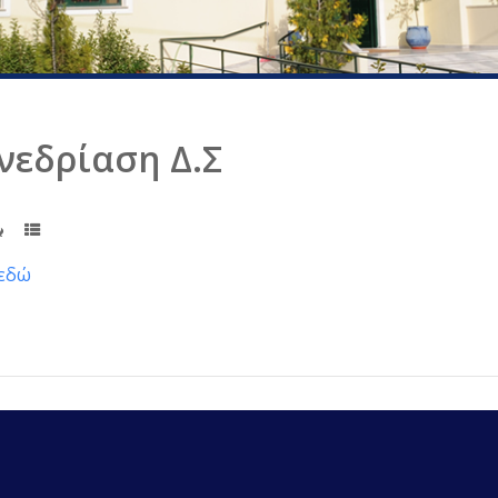
νεδρίαση Δ.Σ
εδώ