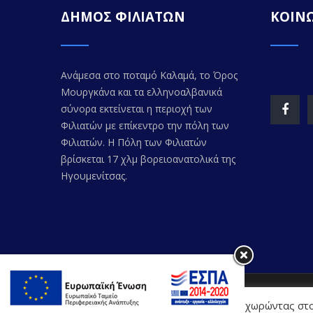
ΔΗΜΟΣ ΦΙΛΙΑΤΩΝ
ΚΟΙΝΩ
Ανάμεσα στο ποταμό Καλαμά, το Όρος
Μουργκάνα και τα ελληνοαλβανικά
σύνορα εκτείνεται η περιοχή των
Φιλιατών με επίκεντρο την πόλη των
Φιλιατών. Η Πόλη των Φιλιατών
βρίσκεται 17 χλμ βορειοανατολικά της
Ηγουμενίτσας.
© Copyr
Η Διαδικτυακή Πύλη χρησιμοποιεί cookies. Προχωρώντας στο