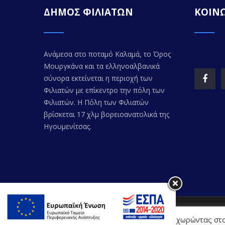
ΔΗΜΟΣ ΦΙΛΙΑΤΩΝ
ΚΟΙΝΩ
Ανάμεσα στο ποταμό Καλαμά, το Όρος
Μουργκάνα και τα ελληνοαλβανικά
σύνορα εκτείνεται η περιοχή των
Φιλιατών με επίκεντρο την πόλη των
Φιλιατών. Η Πόλη των Φιλιατών
βρίσκεται 17 χλμ βορειοανατολικά της
Ηγουμενίτσας.
© Copyr
Η Διαδικτυακή Πύλη χρησιμοποιεί cookies. Προχωρώντας στο