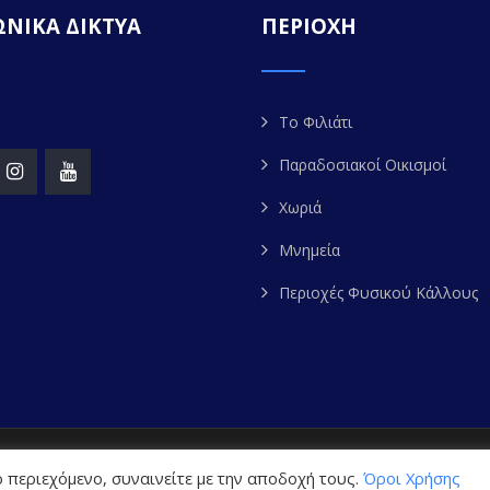
ΝΙΚΑ ΔΙΚΤΥΑ
ΠΕΡΙΟΧΗ
Το Φιλιάτι
Παραδοσιακοί Οικισμοί
Χωριά
Μνημεία
Περιοχές Φυσικού Κάλλους
ight 2020. FILIATES.GR | All Rights Reserved. Powered by
W
 περιεχόμενο, συναινείτε με την αποδοχή τους.
Όροι Χρήσης