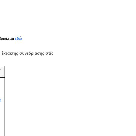
ρίσκεται
εδώ
ς
έκτακτης συνεδρίασης στις
Α
η