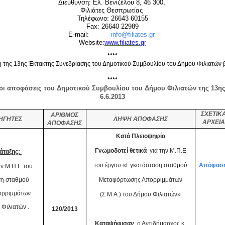
Διεύθυνση: Ελ. Βενιζέλου 8, 46 300,
Φιλιάτες Θεσπρωτίας
Τηλέφωνο:
26643 60155
Fax: 26640 22989
E-mail:
info@filiates.gr
Website:
www.filiates.gr
****
 της 13
ης
Έκτακτης Συνεδρίασης του Δημοτικού Συμβουλίου του Δήμου Φιλιατών β
****
 οι αποφάσεις του Δημοτικού Συμβουλίου του Δήμου Φιλιατών της 13
η
6.6.2013
ΣΧΕΤΙΚ
ΑΡΙΘΜΟΣ
ΗΓΗΤΕΣ
ΛΗΨΗ ΑΠΟΦΑΣΗΣ
ΑΡΧΕΙΑ
ΑΠΟΦΑΣΗΣ
Κατά Πλειοψηφία
Γνωμοδοτεί θετικά
για την Μ.Π.Ε
άταξης:
του έργου «Εγκατάσταση σταθμού
Απόφασ
ν Μ.Π.Ε του
ση σταθμού
Μεταφόρτωσης Απορριμμάτων
ορριμμάτων
(Σ.Μ.Α.) του Δήμου Φιλιατών»
 Φιλιατών .
120/2013
Καταψήφισαν
ο Αντιδήμαρχος
κ.