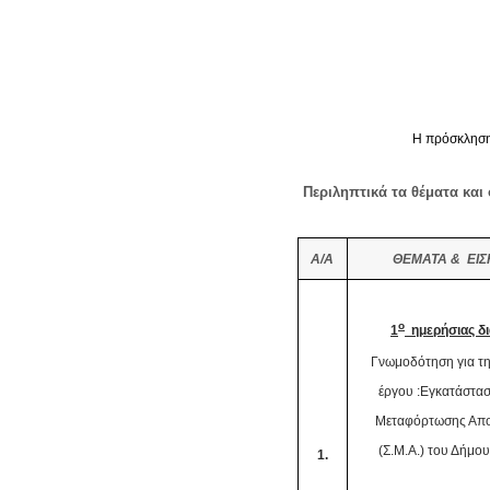
Η πρόσκληση
Περιληπτικά τα θέματα και
Α/Α
ΘΕΜΑΤΑ & ΕΙΣ
ο
1
ημερήσιας δι
Γνωμοδότηση για τη
έργου :Εγκατάστα
Μεταφόρτωσης Απ
(Σ.Μ.Α.) του Δήμου
1.