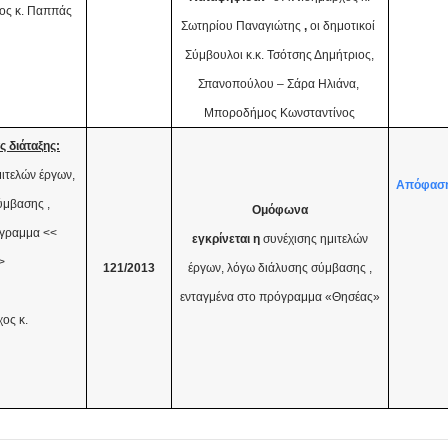
ος κ. Παππάς
Σωτηρίου Παναγιώτης
,
οι δημοτικοί
Σύμβουλοι κ.κ.
Τσότσης Δημήτριος,
Σπανοπούλου – Σάρα Ηλιάνα,
Μποροδήμος Κωνσταντίνος
ς διάταξης:
ιτελών έργων,
Απόφασ
ύμβασης ,
Ομόφωνα
όγραμμα <<
εγκρίνεται η
συνέχισης ημιτελών
>
121/2013
έργων, λόγω διάλυσης σύμβασης ,
ενταγμένα στο πρόγραμμα «Θησέας»
ος κ.