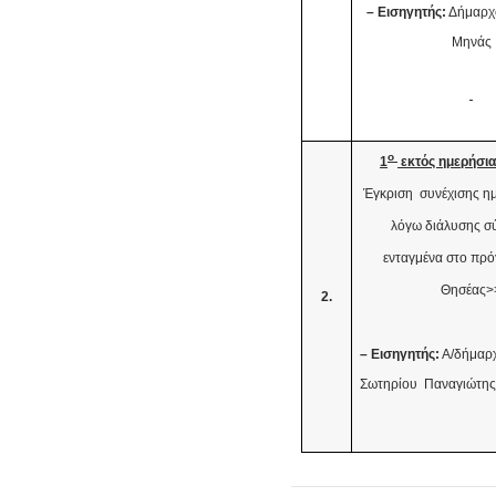
– Εισηγητής:
Δήμαρχ
Μηνάς
ο
1
εκτός ημερήσια
Έγκριση συνέχισης ημ
λόγω διάλυσης σ
ενταγμένα στο πρ
Θησέας>
2.
– Εισηγητής:
Α/δήμαρχ
Σωτηρίου Παναγιώτης