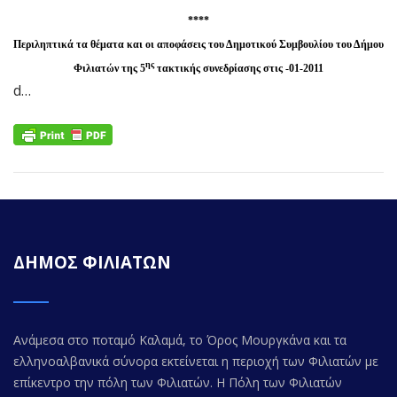
****
Περιληπτικά τα θέματα και οι αποφάσεις του Δημοτικού Συμβουλίου του Δήμου
ης
Φιλιατών της 5
τακτικής συνεδρίασης στις -01-2011
d…
ΔΗΜΟΣ ΦΙΛΙΑΤΩΝ
Ανάμεσα στο ποταμό Καλαμά, το Όρος Μουργκάνα και τα
ελληνοαλβανικά σύνορα εκτείνεται η περιοχή των Φιλιατών με
επίκεντρο την πόλη των Φιλιατών. Η Πόλη των Φιλιατών