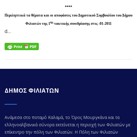
****
Περιληπτικά τα θέματα και οι αποφάσεις του Δημοτικού Συμβουλίου του Δήμου
ης
Φιλιατών της 1
τακτικής συνεδρίασης στις -01-2011
d…
ΔΗΜΟΣ ΦΙΛΙΑΤΩΝ
Ανάμεσα στο ποταμό Καλαμά, το Όρος Μουργκάνα και τα
ελληνοαλβανικά σύνορα εκτείνεται η περιοχή των Φιλιατών με
επίκεντρο την πόλη των Φιλιατών. Η Πόλη των Φιλιατών