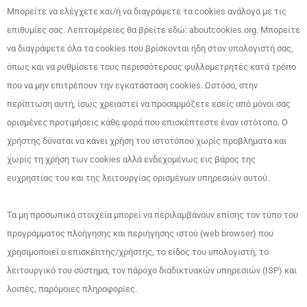
Μπορείτε να ελέγχετε και/ή να διαγράψετε τα cookies ανάλογα με τις
επιθυμίες σας. Λεπτομέρειες θα βρείτε εδώ: aboutcookies.org. Μπορείτε
να διαγράψετε όλα τα cookies που βρίσκονται ήδη στον υπολογιστή σας,
όπως και να ρυθμίσετε τους περισσότερους φυλλομετρητές κατά τρόπο
που να μην επιτρέπουν την εγκατάσταση cookies. Ωστόσο, στην
περίπτωση αυτή, ίσως χρειαστεί να προσαρμόζετε εσείς από μόνοι σας
ορισμένες προτιμήσεις κάθε φορά που επισκέπτεστε έναν ιστότοπο. Ο
χρήστης δύναται να κάνει χρήση του ιστοτόπου χωρίς προβλήματα και
χωρίς τη χρήση των cookies αλλά ενδεχομένως εις βάρος της
ευχρηστίας του και της λειτουργίας ορισμένων υπηρεσιών αυτού.
Τα μη προσωπικά στοιχεία μπορεί να περιλαμβάνουν επίσης τον τύπο του
προγράμματος πλοήγησης και περιήγησης ιστού (web browser) που
χρησιμοποιεί ο επισκέπτης/χρήστης, το είδος του υπολογιστή, το
λειτουργικό του σύστημα, τον πάροχο διαδικτυακών υπηρεσιών (ISP) και
λοιπές, παρόμοιες πληροφορίες.