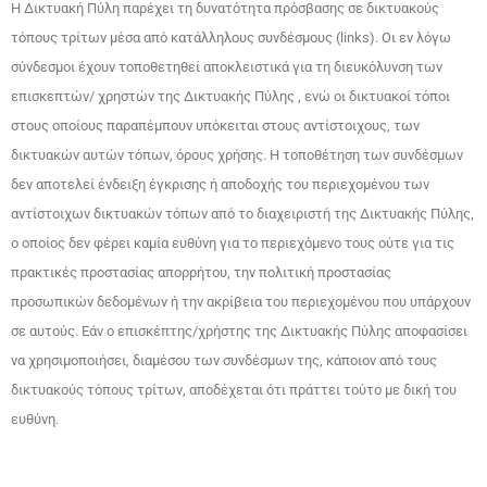
Η Δικτυακή Πύλη παρέχει τη δυνατότητα πρόσβασης σε δικτυακούς
τόπους τρίτων μέσα από κατάλληλους συνδέσμους (links). Οι εν λόγω
σύνδεσμοι έχουν τοποθετηθεί αποκλειστικά για τη διευκόλυνση των
επισκεπτών/ χρηστών της Δικτυακής Πύλης , ενώ οι δικτυακοί τόποι
στους οποίους παραπέμπουν υπόκειται στους αντίστοιχους, των
δικτυακών αυτών τόπων, όρους χρήσης. Η τοποθέτηση των συνδέσμων
δεν αποτελεί ένδειξη έγκρισης ή αποδοχής του περιεχομένου των
αντίστοιχων δικτυακών τόπων από το διαχειριστή της Δικτυακής Πύλης,
ο οποίος δεν φέρει καμία ευθύνη για το περιεχόμενο τους ούτε για τις
πρακτικές προστασίας απορρήτου, την πολιτική προστασίας
προσωπικών δεδομένων ή την ακρίβεια του περιεχομένου που υπάρχουν
σε αυτούς. Εάν ο επισκέπτης/χρήστης της Δικτυακής Πύλης αποφασίσει
να χρησιμοποιήσει, διαμέσου των συνδέσμων της, κάποιον από τους
δικτυακούς τόπους τρίτων, αποδέχεται ότι πράττει τούτο με δική του
ευθύνη.