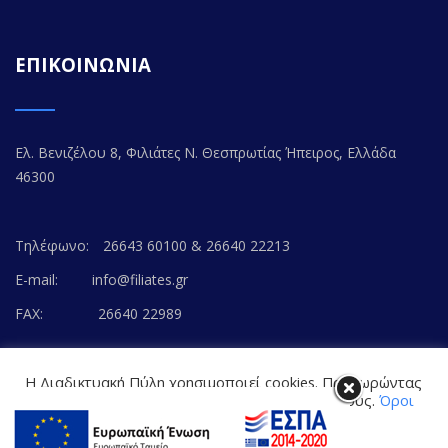
ΕΠΙΚΟΙΝΩΝΙΑ
Ελ. Βενιζέλου 8, Φιλιάτες Ν. Θεσπρωτίας Ήπειρος, Ελλάδα
46300
Τηλέφωνο:
26643 60100 & 26640 22213
E-mail:
info@filiates.gr
FAX:
26640 22989
Η Διαδικτυακή Πύλη χρησιμοποιεί cookies. Προχωρώντας
στο περιεχόμενο, συναινείτε με την αποδοχή τους.
Όροι
Χρήσης Ιστοτόπου
© Copyright 2020. FILIATES.GR | All Rights Reserved.