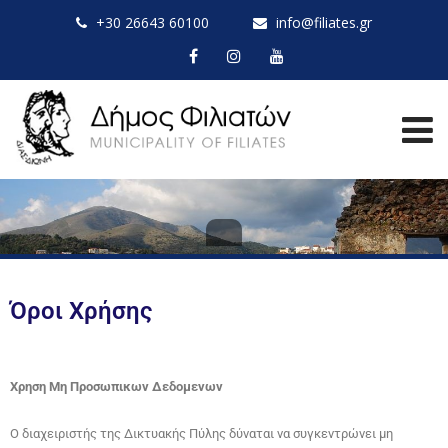
+30 26643 60100
info@filiates.gr
Όροι Χρήσης
Χρηση Μη Προσωπικων Δεδομενων
Ο διαχειριστής της Δικτυακής Πύλης δύναται να συγκεντρώνει μη