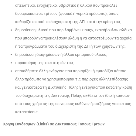
απειλητικό, ενοχλητικό, υβριστικό ή υλικού που προκαλεί
δυσαρέσκεια σε τρίτους (φυσικά ή νομικά πρόσωπα), όπως
καθορίζεται από το διαχειριστή της ΔΠ, κατά την κρίση του,
δημοσίευση υλικού που περιλαμβάνει «ιούς», «κακόβουλο» κώδικα
που μπορούν να προκαλέσουν βλάβη ή να καταστρέψουν τα αρχεία
ή τα προγράμματα του διαχειριστή της ΔΠ ή των χρηστών της,
δημοσίευση διαφημίσεων ή άλλου εμπορικού υλικού,
παραποίηση της ταυτότητάς του,
οποιαδήποτε άλλη ενέργεια που περιορίζει ή εμποδίζει κάποιο
άλλο πρόσωπο να χρησιμοποιήσει τις περιοχές αλληλεπίδρασης
και γενικότερα τη Δικτυακής Πύληςή ενέργεια που κατά την κρίση
του διαχειριστή της Δικτυακής Πύλης εκθέτει τον ίδιο ή κάποιον
από τους χρήστες της σε νομικές ευθύνες ή επιζήμιες για αυτούς
καταστάσεις.
Χρηση Συνδεσμων (
Links
)
σε Δικτυακους Τοπους Τριτων