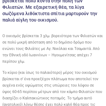
βρίσκεται πολύ κοντά στην πόλη των
Φιλιατών. Με εξαιρετική θέα, τα λίγα
σωζόμενα λιθόκτιστα σπίτια μαρτυρούν την
παλιά αίγλη του οικισμού.​
Ο οικισμός βρίσκεται 3 χλμ. βορειότερα των Φιλιατών και
σε πολύ μικρή απόσταση από το δημόσιο δρόμο που
ενώνει τους Φιλιάτες με Αγ. Νικόλαο και Τσαμαντά. Από
την Εθνική οδό Ιωαννίνων – Ηγουμενίτσας απέχει 7
περίπου χλμ.
Το κύριο (και ίσως το παλαιότερο) μέρος του οικισμού
βρίσκεται σ’ ένα προεξέχον πλάτωμα που αποτελεί τον
αυχένα ενός υψώματος στις υπώρειες του λόφου σε
ύψος 60-65 περίπου μέτρων από τον κάμπο Φιλιατών που
διασχίζει ο Καλπακιώτικος ποταμός. Το τμήμα αυτό
(ανατολικό) λόγω θέσης έχει πολύ καλή θέα προς τις