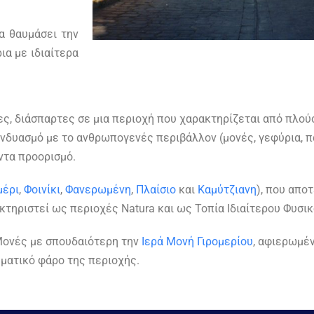
α θαυμάσει την
ια με ιδιαίτερα
ς, διάσπαρτες σε μια περιοχή που χαρακτηρίζεται από πλού
συνδυασμό με το ανθρωπογενές περιβάλλον (μονές, γεφύρια, 
ντα προορισμό.
μέρι
,
Φοινίκι
,
Φανερωμένη
,
Πλαίσιο
και
Καμύτζιανη
), που απο
κτηριστεί ως περιοχές Natura και ως Τοπία Ιδιαίτερου Φυσι
 Μονές με σπουδαιότερη την
Ιερά Μονή Γιρομερίου
, αφιερωμέ
υματικό φάρο της περιοχής.